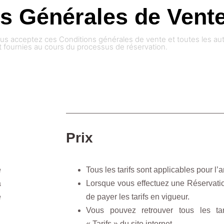
s Générales de Vent
vous acceptez ces Conditions
générales de vente
et toutes les au
t fournies
au cours du processus de réservation.
Prix
e
Tous les tarifs sont applicables pour l’
a
Lorsque vous effectuez une Réservati
e
de payer les tarifs en vigueur.
Vous pouvez retrouver tous les ta
.
« Tarifs » du site internet.