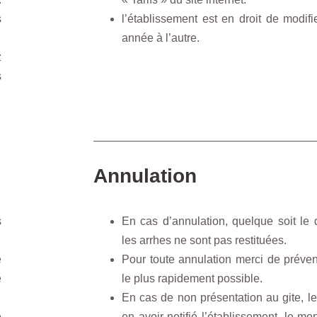
s
l’établissement est en droit de modifie
année à l’autre.
z
s
Annulation
s
En cas d’annulation, quelque soit le d
les arrhes ne sont pas restituées.
e
Pour toute annulation merci de préven
e
le plus rapidement possible.
En cas de non présentation au gite, l
e
en avoir notifié l’établissement, le mon