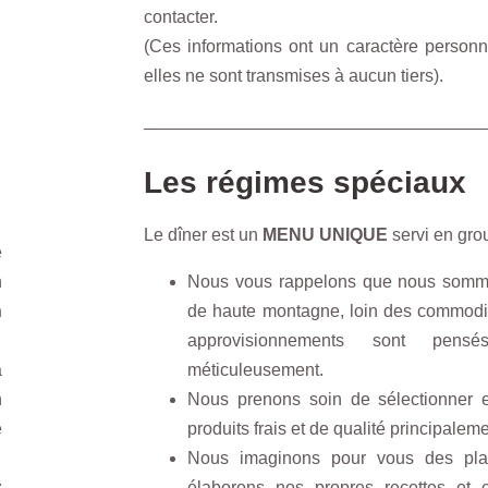
contacter.
(Ces informations ont un caractère personne
elles ne sont transmises à aucun tiers).
Les régimes spéciaux
Le dîner est un
MENU UNIQUE
servi en gro
e
n
Nous vous rappelons que nous somme
n
de haute montagne, loin des commodi
approvisionnements sont pens
à
méticuleusement.
n
Nous prenons soin de sélectionner 
e
produits frais et de qualité principaleme
Nous imaginons pour vous des plat
z
élaborons nos propres recettes et 